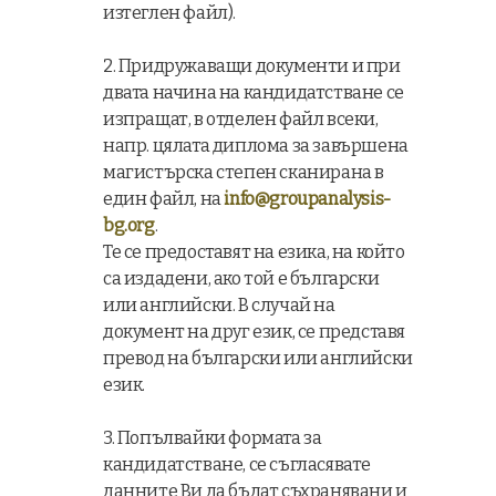
изтеглен файл).
2. Придружаващи документи и при
двата начина на кандидатстване се
изпращат, в отделен файл всеки,
напр. цялата диплома за завършена
магистърска степен сканирана в
един файл, на
info@groupanalysis-
bg.org
.
Те се предоставят на езика, на който
са издадени, ако той е български
или английски. В случай на
документ на друг език, се представя
превод на български или английски
език.
3. Попълвайки формата за
кандидатстване, се съгласявате
данните Ви да бъдат съхранявани и