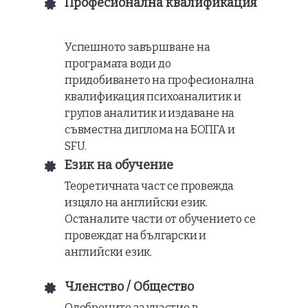
Професионална квалификация
Успешното завършване на
програмата води до
придобиването на професионална
квалификация психоаналитик и
групов аналитик и издаване на
съвместна диплома на БОПГА и
SFU.
Език на обучение
Теоретичната част се провежда
изцяло на английски език.
Останалите части от обучението се
провеждат на български и
английски език.
Членство / Общество
Одобрените за участие в