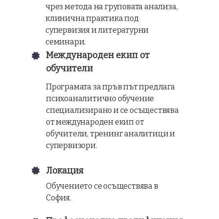
чрез метода на груповата анализа,
клинична практика под
супервизия и литературни
семинари.
Международен екип от
обучители
Програмата за пръв път предлага
психоаналитично обучение
специализирано и се осъществява
от международен екип от
обучители, тренинг аналитици и
супервизори.
Локация
Обучението се осъществява в
София.